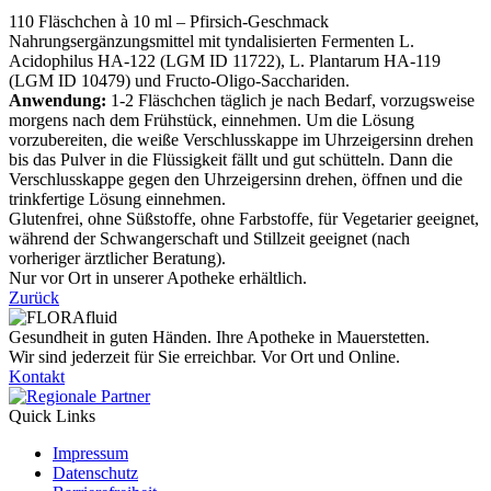
110 Fläschchen à 10 ml – Pfirsich-Geschmack
Nahrungsergänzungsmittel mit tyndalisierten Fermenten L.
Acidophilus HA-122 (LGM ID 11722), L. Plantarum HA-119
(LGM ID 10479) und Fructo-Oligo-Sacchariden.
Anwendung:
1-2 Fläschchen täglich je nach Bedarf, vorzugsweise
morgens nach dem Frühstück, einnehmen. Um die Lösung
vorzubereiten, die weiße Verschlusskappe im Uhrzeigersinn drehen
bis das Pulver in die Flüssigkeit fällt und gut schütteln. Dann die
Verschlusskappe gegen den Uhrzeigersinn drehen, öffnen und die
trinkfertige Lösung einnehmen.
Glutenfrei, ohne Süßstoffe, ohne Farbstoffe, für Vegetarier geeignet,
während der Schwangerschaft und Stillzeit geeignet (nach
vorheriger ärztlicher Beratung).
Nur vor Ort in unserer Apotheke erhältlich.
Zurück
Gesundheit in guten Händen. Ihre Apotheke in Mauerstetten.
Wir sind jederzeit für Sie erreichbar. Vor Ort und Online.
Kontakt
Quick Links
Impressum
Datenschutz