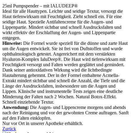
25ml Pumpspender – mit IALUDEEP®
Ideal für alle Hauttypen. Leichte und seidige Textur, versorgt die
Haut tiefenwirksam mit Feuchtigkeit. Zieht schnell ein. Für eine
seidige Haut. Spezielle Antifaltencreme für die Augen- und
Lippenpartie. Mindert sichtbar und schnell Ausdrucksfalten und
wirkt effektiv der Erschlaffung der Augen- und Lippenpartie
entgegen.
Hinweise:
Die Formel wurde speziell für die dünne und zarte Haut
um die Augen entwickelt. Sie ist frei von Duftstoffen und wurde
ophthalmologisch getestet. Angereichert mit dem verstärkten
Hyaluron-Komplex IaluDeep®. Die Haut wird tiefenwirksam mit
Feuchtigkeit versorgt und Falten werden geglättet und gemindert.
Dank seiner antioxidativen Wirkung wird die lichtbedingte
Hautalterung gehemmt. Der in der Formel enthaltene Acmella-
Extrakt mindert sichtbar und schnell die Anzahl, die Tiefe und die
Länge der Ausdrucksfalten, insbesondere um die Augen und
Lippen. Klinische und instrumentelle Tests zeigen eine deutliche
Minderung der Falten nach 2 Wochen. Natural Botox-Effekt.
Schnell einziehende Textur.
Anwendung:
Die Augen- und Lippencreme morgens und abends
nach der Reinigung und vor der gewohnten Creme auftragen. Sanft
auf den Falten einklopfen.
Nur vor Ort in unserer Apotheke erhältlich.
Zurück